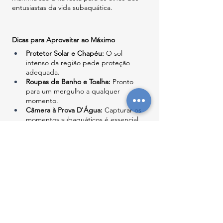
entusiastas da vida subaquática.
Dicas para Aproveitar ao Máximo
Protetor Solar e Chapéu:
 O sol 
intenso da região pede proteção 
adequada.
Roupas de Banho e Toalha:
 Pronto 
para um mergulho a qualquer 
momento.
Câmera à Prova D'Água:
 Capturar os 
momentos subaquáticos é essencial.
Equipamento de Snorkeling:
 Se você 
é fã de mergulho, traga seu próprio 
equipamento.
Hidratação:
 Mantenha-se sempre 
hidratado durante o passeio.
Notícias