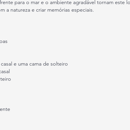
 frente para o mar e o ambiente agradável tornam este lo
om a natureza e criar memórias especiais.
soas
casal e uma cama de solteiro
asal
teiro
uente