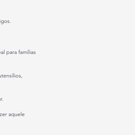
igos.
l para famílias
tensílios,
r.
zer aquele