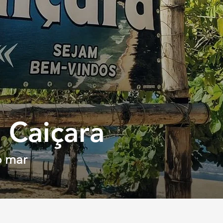
 Caiçara
o mar