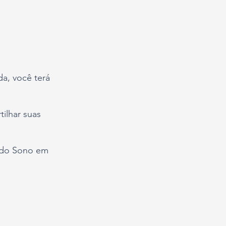
a, você terá
ilhar suas
a do Sono em