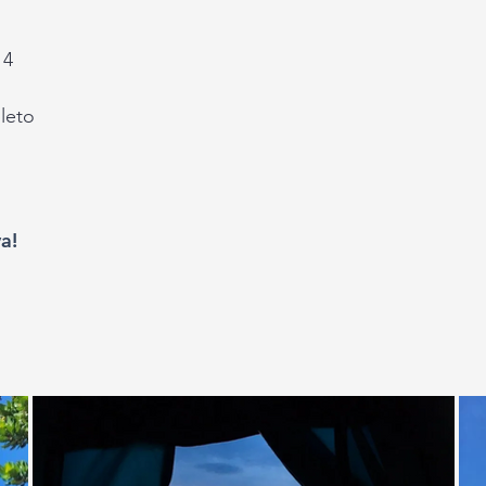
 4
leto
a!